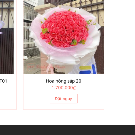
 T01
Hoa hồng sáp 20
1.700.000
₫
Đặt ngay