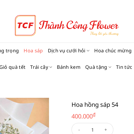
ng trọng
Hoa sáp
Dịch vụ cưới hỏi
Hoa chúc mừng
Giỏ quà tết
Trái cây
Bánh kem
Quà tặng
Tin tức
Hoa hồng sáp 54
₫
400.000
Hoa hồng sáp 54 số lượng