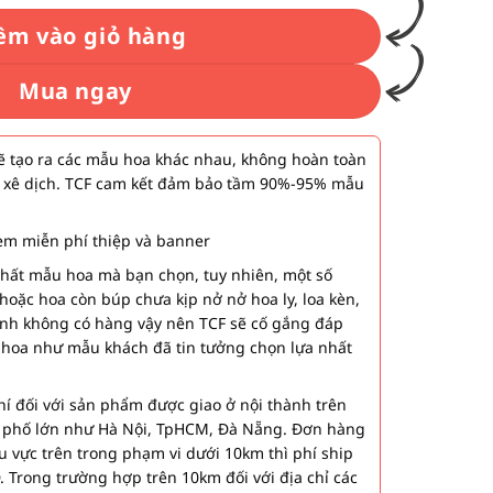
êm vào giỏ hàng
Mua ngay
 tạo ra các mẫu hoa khác nhau, không hoàn toàn
 xê dịch. TCF cam kết đảm bảo tầm 90%-95% mẫu
m miễn phí thiệp và banner
nhất mẫu hoa mà bạn chọn, tuy nhiên, một số
hoặc hoa còn búp chưa kịp nở nở hoa ly, loa kèn,
ành không có hàng vậy nên TCF sẽ cố gắng đáp
 hoa như mẫu khách đã tin tưởng chọn lựa nhất
í đối với sản phẩm được giao ở nội thành trên
h phố lớn như Hà Nội, TpHCM, Đà Nẵng. Đơn hàng
u vực trên trong phạm vi dưới 10km thì phí ship
. Trong trường hợp trên 10km đối với địa chỉ các